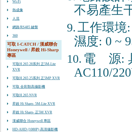
Wi-Fi
不易產生干
熱成像
人流
工作環境
9.
網路/RS485 鍵盤
360
濕度
: 0 ~
可取 I-CATCH / 漢威聯合
Honeywell / 昇銳 Hi-Sharp
電
源
:
10.
專區
可取H.265 28系列 正5M-Lite
AC110/22
XVR
可取H.265 25系列 正5MP XVR
可取 全彩類高攝影機
可取H.265 NVR
昇銳 Hi Sharp- 5M-Lite XVR
昇銳 Hi Sharp- 正5M XVR
漢威聯合 Honeywell 專區
HD-AHD (1080P) 高清攝影機