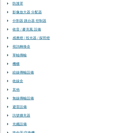
防護罩
影像放大器 分配器
分割器 跳台器 控制器
收音 / 麥克風 設備
感應燈 / 投光器 / 探照燈
視訊轉換盒
單軸傳輸
機櫃
絞線傳輸設備
收線盒
其他
無線傳輸設備
避雷設備
訊號擴充器
光纖設備
路由器/交換機