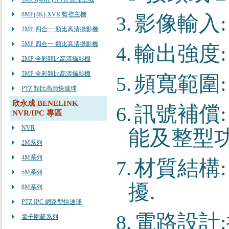
8MP(4K) XVR 監控主機
影像輸入
3.
2MP 四合一 類比高清攝影機
5MP 四合一 類比高清攝影機
輸出強度
4.
2MP 全彩類比高清攝影機
5MP 全彩類比高清攝影機
頻寬範圍
5.
PTZ 類比高清快速球
欣永成 BENELINK
訊號補償
6.
NVR/IPC 專區
NVR
能及整型
2M系列
4M系列
材質結構
7.
5M系列
擾
.
8M系列
PTZ IPC 網路型快速球
電路設計
:
8.
電子圍籬系列