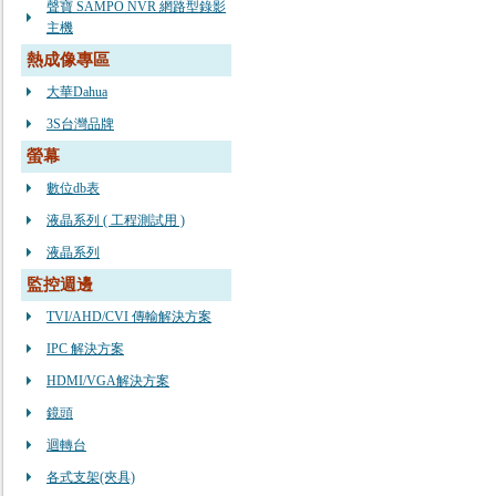
聲寶 SAMPO NVR 網路型錄影
主機
熱成像專區
大華Dahua
3S台灣品牌
螢幕
數位db表
液晶系列 ( 工程測試用 )
液晶系列
監控週邊
TVI/AHD/CVI 傳輸解決方案
IPC 解決方案
HDMI/VGA解決方案
鏡頭
迴轉台
各式支架(夾具)