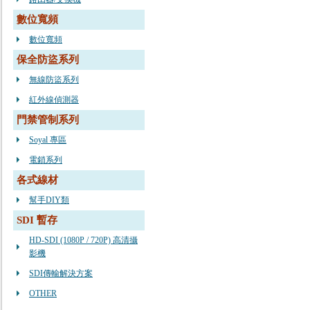
數位寬頻
數位寬頻
保全防盜系列
無線防盜系列
紅外線偵測器
門禁管制系列
Soyal 專區
電鎖系列
各式線材
幫手DIY類
SDI 暫存
HD-SDI (1080P / 720P) 高清攝
影機
SDI傳輸解決方案
OTHER