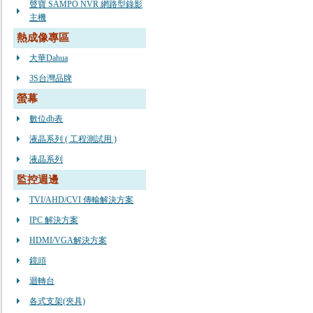
聲寶 SAMPO NVR 網路型錄影
主機
熱成像專區
大華Dahua
3S台灣品牌
螢幕
數位db表
液晶系列 ( 工程測試用 )
液晶系列
監控週邊
TVI/AHD/CVI 傳輸解決方案
IPC 解決方案
HDMI/VGA解決方案
鏡頭
迴轉台
各式支架(夾具)