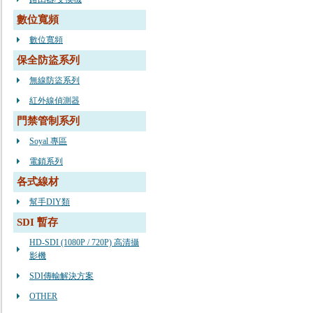
數位寬頻
數位寬頻
保全防盜系列
無線防盜系列
紅外線偵測器
門禁管制系列
Soyal 專區
電鎖系列
各式線材
幫手DIY類
SDI 暫存
HD-SDI (1080P / 720P) 高清攝
影機
SDI傳輸解決方案
OTHER