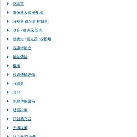
防護罩
影像放大器 分配器
分割器 跳台器 控制器
收音 / 麥克風 設備
感應燈 / 投光器 / 探照燈
視訊轉換盒
單軸傳輸
機櫃
絞線傳輸設備
收線盒
其他
無線傳輸設備
避雷設備
訊號擴充器
光纖設備
路由器/交換機