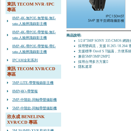
東訊 TECOM NVR /IPC
專區
8MP-4K-無POE-無警報-無E-
sata-人臉辨識錄影主機
8MP-4K-帶POE-帶警報-無E-
商品說明:
sata-人臉辨識錄影主機
1/2.8”5MP SONY 335 CMOS 
採用雙碼流，支援 H.265 / H.264
8MP-4K-帶POE-帶警報-帶E-
支援標準 Onvif S T協議，方便
sata-人臉辨識錄影主機
兼容5MP/3MP/2MP
IPCAM全彩系列
採用台灣多方方案
隱私遮罩
東訊 TECOM XVR/CCD
專區
5MP-LITE-帶警報錄影主機
8MP(4K)-帶警報
2MP-中階款-同軸帶聲攝影機
5MP-中階款-同軸帶聲攝影機
欣永成 BENELINK
XVR/CCD 專區
5M-N(4MP) XVR 監控主機