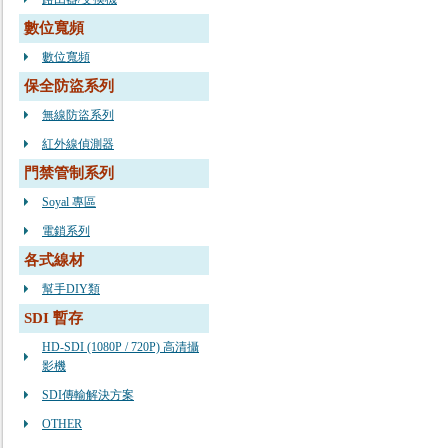
數位寬頻
數位寬頻
保全防盜系列
無線防盜系列
紅外線偵測器
門禁管制系列
Soyal 專區
電鎖系列
各式線材
幫手DIY類
SDI 暫存
HD-SDI (1080P / 720P) 高清攝
影機
SDI傳輸解決方案
OTHER