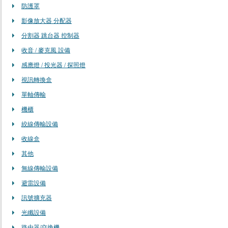
防護罩
影像放大器 分配器
分割器 跳台器 控制器
收音 / 麥克風 設備
感應燈 / 投光器 / 探照燈
視訊轉換盒
單軸傳輸
機櫃
絞線傳輸設備
收線盒
其他
無線傳輸設備
避雷設備
訊號擴充器
光纖設備
路由器/交換機