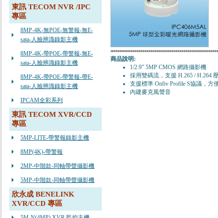
東訊 TECOM NVR /IPC
專區
8MP-4K-無POE-無警報-無E-
sata-人臉辨識錄影主機
8MP-4K-帶POE-帶警報-無E-
商品說明:
sata-人臉辨識錄影主機
1/2.9” 5MP CMOS 網路攝影機
採用雙碼流，支援 H.265 / H.264
8MP-4K-帶POE-帶警報-帶E-
支援標準 Onfiv Profile S協
sata-人臉辨識錄影主機
內建麥克風聲音
IPCAM全彩系列
東訊 TECOM XVR/CCD
專區
5MP-LITE-帶警報錄影主機
8MP(4K)-帶警報
2MP-中階款-同軸帶聲攝影機
5MP-中階款-同軸帶聲攝影機
欣永成 BENELINK
XVR/CCD 專區
5M-N(4MP) XVR 監控主機