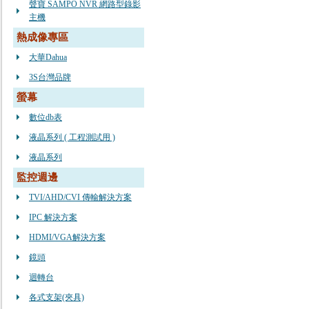
聲寶 SAMPO NVR 網路型錄影
主機
熱成像專區
大華Dahua
3S台灣品牌
螢幕
數位db表
液晶系列 ( 工程測試用 )
液晶系列
監控週邊
TVI/AHD/CVI 傳輸解決方案
IPC 解決方案
HDMI/VGA解決方案
鏡頭
迴轉台
各式支架(夾具)