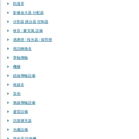
防護罩
影像放大器 分配器
分割器 跳台器 控制器
收音 / 麥克風 設備
感應燈 / 投光器 / 探照燈
視訊轉換盒
單軸傳輸
機櫃
絞線傳輸設備
收線盒
其他
無線傳輸設備
避雷設備
訊號擴充器
光纖設備
路由器/交換機