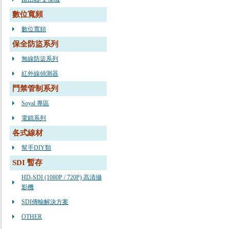
數位寬頻
數位寬頻
保全防盜系列
無線防盜系列
紅外線偵測器
門禁管制系列
Soyal 專區
電鎖系列
各式線材
幫手DIY類
SDI 暫存
HD-SDI (1080P / 720P) 高清攝
影機
SDI傳輸解決方案
OTHER