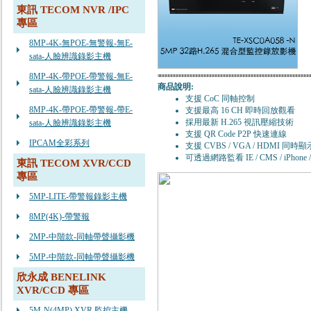
東訊 TECOM NVR /IPC
專區
8MP-4K-無POE-無警報-無E-
sata-人臉辨識錄影主機
8MP-4K-帶POE-帶警報-無E-
商品說明:
sata-人臉辨識錄影主機
支援 CoC 同軸控制
8MP-4K-帶POE-帶警報-帶E-
支援最高 16 CH 即時回放觀看
採用最新 H.265 視訊壓縮技術
sata-人臉辨識錄影主機
支援 QR Code P2P 快速連線
IPCAM全彩系列
支援 CVBS / VGA / HDMI 同時顯
可透過網路監看 IE / CMS / iPhone / 
東訊 TECOM XVR/CCD
專區
5MP-LITE-帶警報錄影主機
8MP(4K)-帶警報
2MP-中階款-同軸帶聲攝影機
5MP-中階款-同軸帶聲攝影機
欣永成 BENELINK
XVR/CCD 專區
5M-N(4MP) XVR 監控主機