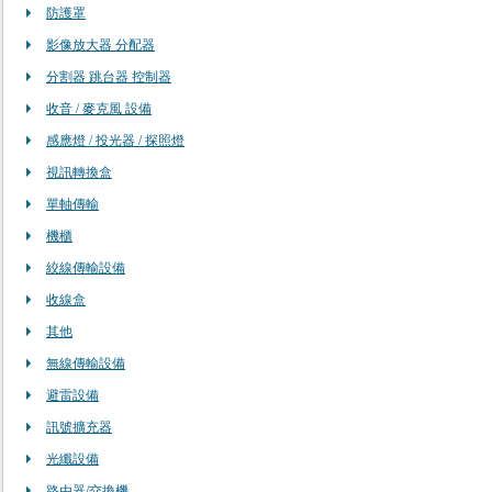
防護罩
影像放大器 分配器
分割器 跳台器 控制器
收音 / 麥克風 設備
感應燈 / 投光器 / 探照燈
視訊轉換盒
單軸傳輸
機櫃
絞線傳輸設備
收線盒
其他
無線傳輸設備
避雷設備
訊號擴充器
光纖設備
路由器/交換機