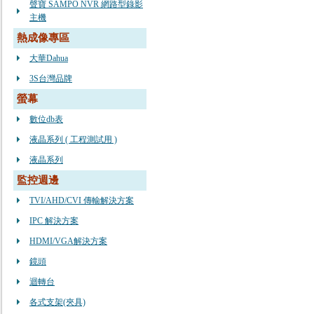
聲寶 SAMPO NVR 網路型錄影
主機
熱成像專區
大華Dahua
3S台灣品牌
螢幕
數位db表
液晶系列 ( 工程測試用 )
液晶系列
監控週邊
TVI/AHD/CVI 傳輸解決方案
IPC 解決方案
HDMI/VGA解決方案
鏡頭
迴轉台
各式支架(夾具)