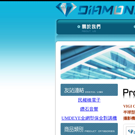
民權橋電子
VIGI 
鑽石音響
半球型
UMDEYE全網型保全對講機
攝影機