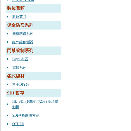
數位寬頻
數位寬頻
保全防盜系列
無線防盜系列
紅外線偵測器
門禁管制系列
Soyal 專區
電鎖系列
各式線材
幫手DIY類
SDI 暫存
HD-SDI (1080P / 720P) 高清攝
影機
SDI傳輸解決方案
OTHER