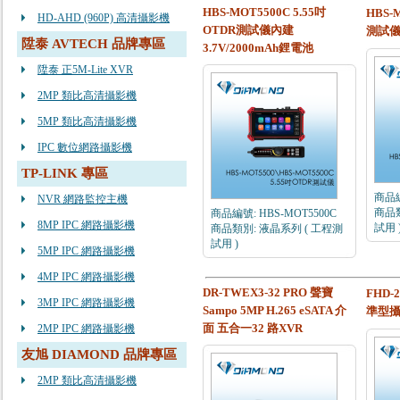
HBS-MOT5500C 5.55吋
HBS-
HD-AHD (960P) 高清攝影機
OTDR測試儀內建
測試
陞泰 AVTECH 品牌專區
3.7V/2000mAh鋰電池
陞泰 正5M-Lite XVR
2MP 類比高清攝影機
5MP 類比高清攝影機
IPC 數位網路攝影機
TP-LINK 專區
商品編
NVR 網路監控主機
商品類
商品編號: HBS-MOT5500C
8MP IPC 網路攝影機
試用 
商品類別: 液晶系列 ( 工程測
試用 )
5MP IPC 網路攝影機
4MP IPC 網路攝影機
DR-TWEX3-32 PRO 聲寶
FHD-
3MP IPC 網路攝影機
Sampo 5MP H.265 eSATA 介
準型
面 五合一32 路XVR
2MP IPC 網路攝影機
友旭 DIAMOND 品牌專區
2MP 類比高清攝影機