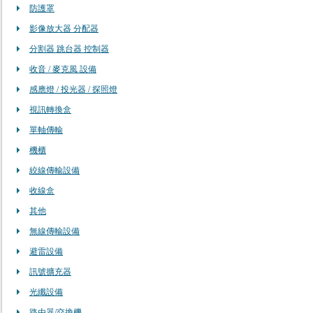
防護罩
影像放大器 分配器
分割器 跳台器 控制器
收音 / 麥克風 設備
感應燈 / 投光器 / 探照燈
視訊轉換盒
單軸傳輸
機櫃
絞線傳輸設備
收線盒
其他
無線傳輸設備
避雷設備
訊號擴充器
光纖設備
路由器/交換機