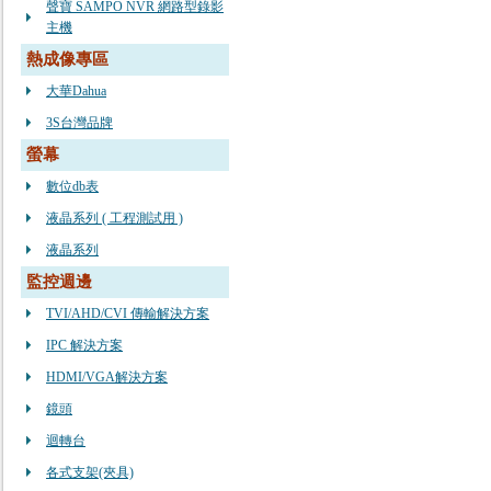
聲寶 SAMPO NVR 網路型錄影
主機
熱成像專區
大華Dahua
3S台灣品牌
螢幕
數位db表
液晶系列 ( 工程測試用 )
液晶系列
監控週邊
TVI/AHD/CVI 傳輸解決方案
IPC 解決方案
HDMI/VGA解決方案
鏡頭
迴轉台
各式支架(夾具)