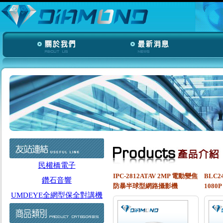
民權橋電子
IPC-2812ATAV 2MP 電動變焦
BLC2
鑽石音響
防暴半球型網路攝影機
108
UMDEYE全網型保全對講機