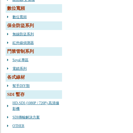
數位寬頻
數位寬頻
保全防盜系列
無線防盜系列
紅外線偵測器
門禁管制系列
Soyal 專區
電鎖系列
各式線材
幫手DIY類
SDI 暫存
HD-SDI (1080P / 720P) 高清攝
影機
SDI傳輸解決方案
OTHER