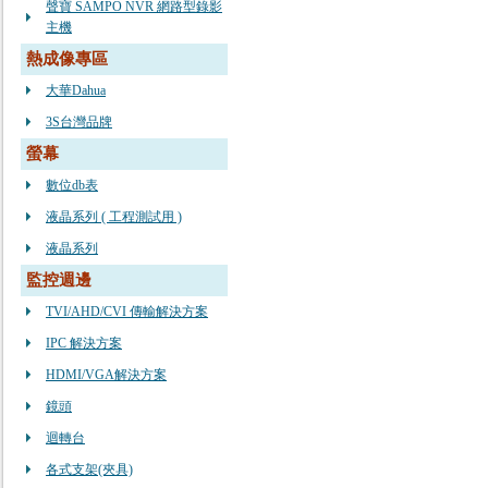
聲寶 SAMPO NVR 網路型錄影
主機
熱成像專區
大華Dahua
3S台灣品牌
螢幕
數位db表
液晶系列 ( 工程測試用 )
液晶系列
監控週邊
TVI/AHD/CVI 傳輸解決方案
IPC 解決方案
HDMI/VGA解決方案
鏡頭
迴轉台
各式支架(夾具)