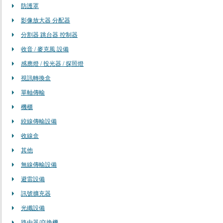
防護罩
影像放大器 分配器
分割器 跳台器 控制器
收音 / 麥克風 設備
感應燈 / 投光器 / 探照燈
視訊轉換盒
單軸傳輸
機櫃
絞線傳輸設備
收線盒
其他
無線傳輸設備
避雷設備
訊號擴充器
光纖設備
路由器/交換機