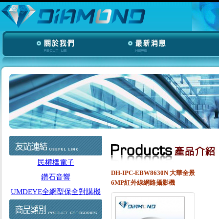
民權橋電子
DH-IPC-EBW8630N 大華全景
鑽石音響
6MP紅外線網路攝影機
UMDEYE全網型保全對講機