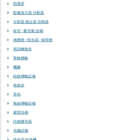
防護罩
影像放大器 分配器
分割器 跳台器 控制器
收音 / 麥克風 設備
感應燈 / 投光器 / 探照燈
視訊轉換盒
單軸傳輸
機櫃
絞線傳輸設備
收線盒
其他
無線傳輸設備
避雷設備
訊號擴充器
光纖設備
路由器/交換機