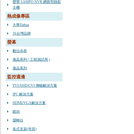
聲寶 SAMPO NVR 網路型錄影
主機
熱成像專區
大華Dahua
3S台灣品牌
螢幕
數位db表
液晶系列 ( 工程測試用 )
液晶系列
監控週邊
TVI/AHD/CVI 傳輸解決方案
IPC 解決方案
HDMI/VGA解決方案
鏡頭
迴轉台
各式支架(夾具)