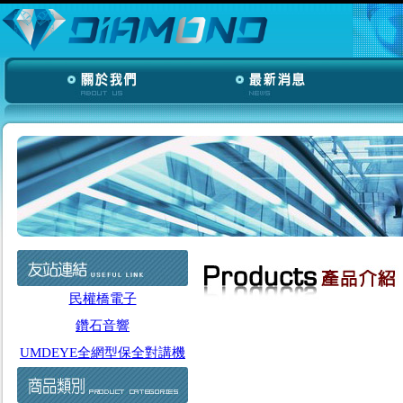
民權橋電子
鑽石音響
UMDEYE全網型保全對講機