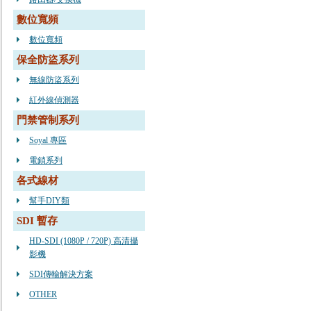
數位寬頻
數位寬頻
保全防盜系列
無線防盜系列
紅外線偵測器
門禁管制系列
Soyal 專區
電鎖系列
各式線材
幫手DIY類
SDI 暫存
HD-SDI (1080P / 720P) 高清攝
影機
SDI傳輸解決方案
OTHER