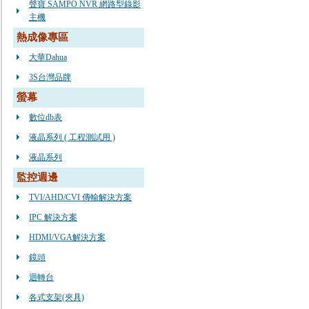
聲寶 SAMPO NVR 網路型錄影
主機
熱成像專區
大華Dahua
3S台灣品牌
螢幕
數位db表
液晶系列 ( 工程測試用 )
液晶系列
監控週邊
TVI/AHD/CVI 傳輸解決方案
IPC 解決方案
HDMI/VGA解決方案
鏡頭
迴轉台
各式支架(夾具)