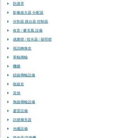
防護罩
影像放大器 分配器
分割器 跳台器 控制器
收音 / 麥克風 設備
感應燈 / 投光器 / 探照燈
視訊轉換盒
單軸傳輸
機櫃
絞線傳輸設備
收線盒
其他
無線傳輸設備
避雷設備
訊號擴充器
光纖設備
路由器/交換機