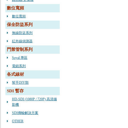
數位寬頻
數位寬頻
保全防盜系列
無線防盜系列
紅外線偵測器
門禁管制系列
Soyal 專區
電鎖系列
各式線材
幫手DIY類
SDI 暫存
HD-SDI (1080P / 720P) 高清攝
影機
SDI傳輸解決方案
OTHER