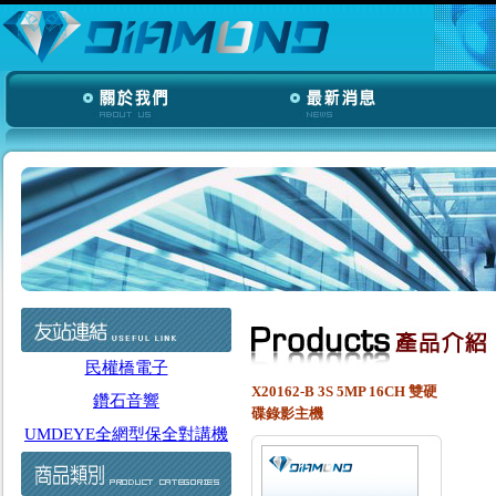
民權橋電子
X20162-B 3S 5MP 16CH 雙硬
鑽石音響
碟錄影主機
UMDEYE全網型保全對講機