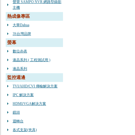
聲寶 SAMPO NVR 網路型錄影
主機
熱成像專區
大華Dahua
3S台灣品牌
螢幕
數位db表
液晶系列 ( 工程測試用 )
液晶系列
監控週邊
TVI/AHD/CVI 傳輸解決方案
IPC 解決方案
HDMI/VGA解決方案
鏡頭
迴轉台
各式支架(夾具)