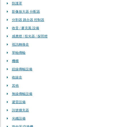
防護罩
影像放大器 分配器
分割器 跳台器 控制器
收音 / 麥克風 設備
感應燈 / 投光器 / 探照燈
視訊轉換盒
單軸傳輸
機櫃
絞線傳輸設備
收線盒
其他
無線傳輸設備
避雷設備
訊號擴充器
光纖設備
路由器/交換機