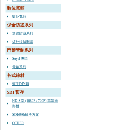
數位寬頻
數位寬頻
保全防盜系列
無線防盜系列
紅外線偵測器
門禁管制系列
Soyal 專區
電鎖系列
各式線材
幫手DIY類
SDI 暫存
HD-SDI (1080P / 720P) 高清攝
影機
SDI傳輸解決方案
OTHER