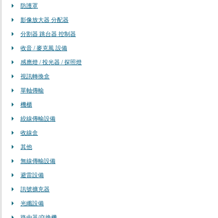
防護罩
影像放大器 分配器
分割器 跳台器 控制器
收音 / 麥克風 設備
感應燈 / 投光器 / 探照燈
視訊轉換盒
單軸傳輸
機櫃
絞線傳輸設備
收線盒
其他
無線傳輸設備
避雷設備
訊號擴充器
光纖設備
路由器/交換機