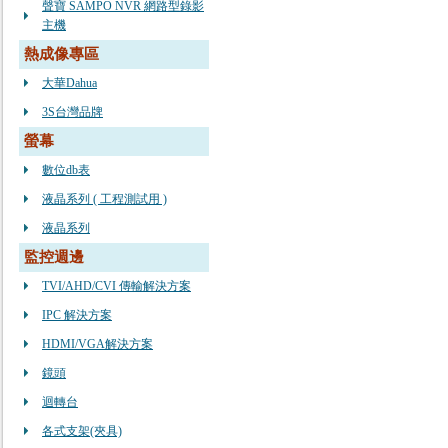
聲寶 SAMPO NVR 網路型錄影
主機
熱成像專區
大華Dahua
3S台灣品牌
螢幕
數位db表
液晶系列 ( 工程測試用 )
液晶系列
監控週邊
TVI/AHD/CVI 傳輸解決方案
IPC 解決方案
HDMI/VGA解決方案
鏡頭
迴轉台
各式支架(夾具)