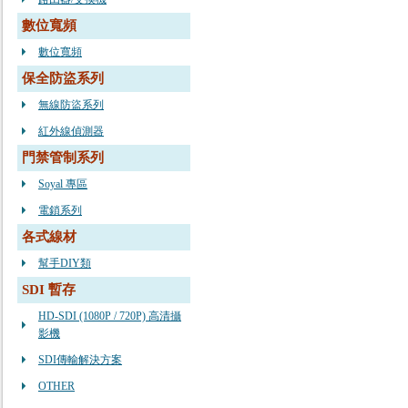
數位寬頻
數位寬頻
保全防盜系列
無線防盜系列
紅外線偵測器
門禁管制系列
Soyal 專區
電鎖系列
各式線材
幫手DIY類
SDI 暫存
HD-SDI (1080P / 720P) 高清攝
影機
SDI傳輸解決方案
OTHER