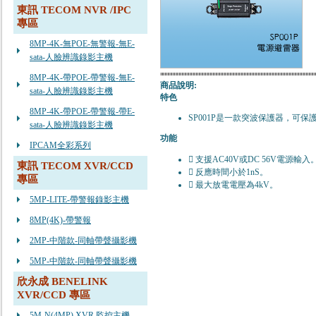
東訊 TECOM NVR /IPC
專區
8MP-4K-無POE-無警報-無E-
sata-人臉辨識錄影主機
8MP-4K-帶POE-帶警報-無E-
商品說明:
sata-人臉辨識錄影主機
特色
8MP-4K-帶POE-帶警報-帶E-
SP001P是一款突波保護器，可保
sata-人臉辨識錄影主機
功能
IPCAM全彩系列
 支援AC40V或DC 56V電源輸入
東訊 TECOM XVR/CCD
 反應時間小於1nS。
專區
 最大放電電壓為4kV。
5MP-LITE-帶警報錄影主機
8MP(4K)-帶警報
2MP-中階款-同軸帶聲攝影機
5MP-中階款-同軸帶聲攝影機
欣永成 BENELINK
XVR/CCD 專區
5M-N(4MP) XVR 監控主機